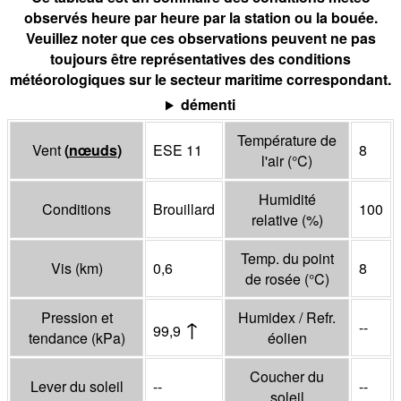
observés heure par heure par la station ou la bouée.
Veuillez noter que ces observations peuvent ne pas
toujours être représentatives des conditions
météorologiques sur le secteur maritime correspondant.
démenti
Température de
Vent
(
nœuds
)
ESE 11
8
l'air
(°
C
)
Humidité
Conditions
Brouillard
100
relative
(%)
Temp. du point
Vis
(
km
)
0,6
8
de rosée
(°
C
)
Pression et
Humidex / Refr.
↑
--
99,9
tendance
(
kPa
)
éolien
Coucher du
Lever du soleil
--
--
soleil