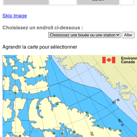
Skip Image
Choisissez un endroit ci-dessous :
Agrandir la carte pour sélectionner