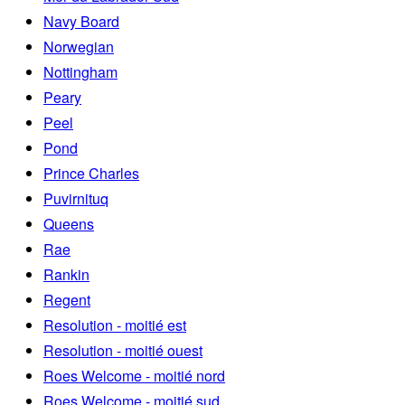
Navy Board
Norwegian
Nottingham
Peary
Peel
Pond
Prince Charles
Puvirnituq
Queens
Rae
Rankin
Regent
Resolution - moitié est
Resolution - moitié ouest
Roes Welcome - moitié nord
Roes Welcome - moitié sud