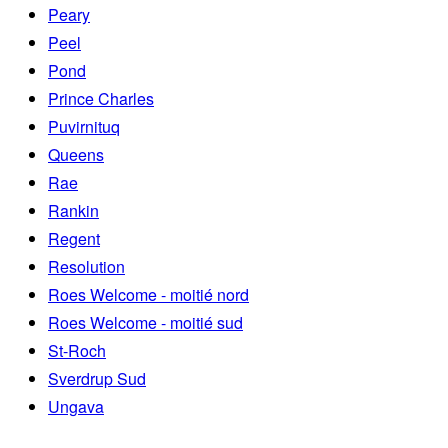
Peary
Peel
Pond
Prince Charles
Puvirnituq
Queens
Rae
Rankin
Regent
Resolution
Roes Welcome - moitié nord
Roes Welcome - moitié sud
St-Roch
Sverdrup Sud
Ungava