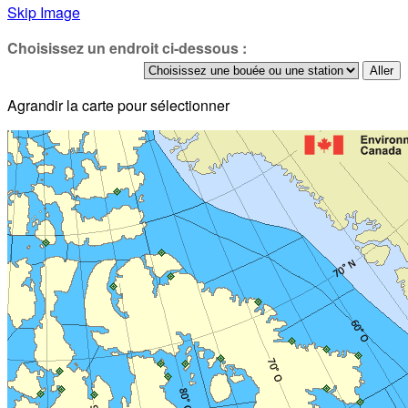
Skip Image
Choisissez un endroit ci-dessous :
Agrandir la carte pour sélectionner