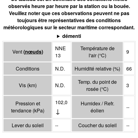
observés heure par heure par la station ou la bouée.
Veuillez noter que ces observations peuvent ne pas
toujours être représentatives des conditions
météorologiques sur le secteur maritime correspondant.
démenti
NNE
Température de
Vent
(
nœuds
)
9
13
l'air
(°
C
)
Conditions
N.D.
Humidité relative
(%)
66
Temp. du point de
Vis
(
km
)
N.D.
3
rosée
(°
C
)
102,0
Pression et
Humidex / Refr.
--
↓
tendance
(
kPa
)
éolien
Lever du soleil
--
Coucher du soleil
--