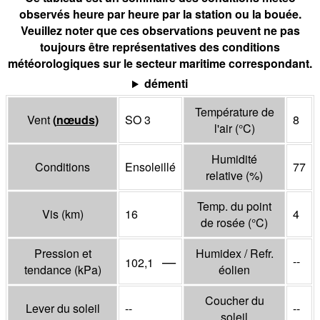
observés heure par heure par la station ou la bouée.
Veuillez noter que ces observations peuvent ne pas
toujours être représentatives des conditions
météorologiques sur le secteur maritime correspondant.
démenti
Température de
Vent
(
nœuds
)
SO 3
8
l'air
(°
C
)
Humidité
Conditions
Ensoleillé
77
relative
(%)
Temp. du point
Vis
(
km
)
16
4
de rosée
(°
C
)
Pression et
Humidex / Refr.
—
--
102,1
tendance
(
kPa
)
éolien
Coucher du
Lever du soleil
--
--
soleil