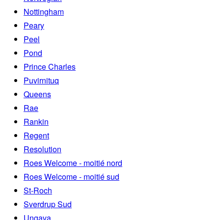
Nottingham
Peary
Peel
Pond
Prince Charles
Puvirnituq
Queens
Rae
Rankin
Regent
Resolution
Roes Welcome - moitié nord
Roes Welcome - moitié sud
St-Roch
Sverdrup Sud
Ungava