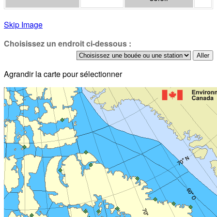
Skip Image
Choisissez un endroit ci-dessous :
Agrandir la carte pour sélectionner