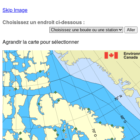
Skip Image
Choisissez un endroit ci-dessous :
Agrandir la carte pour sélectionner