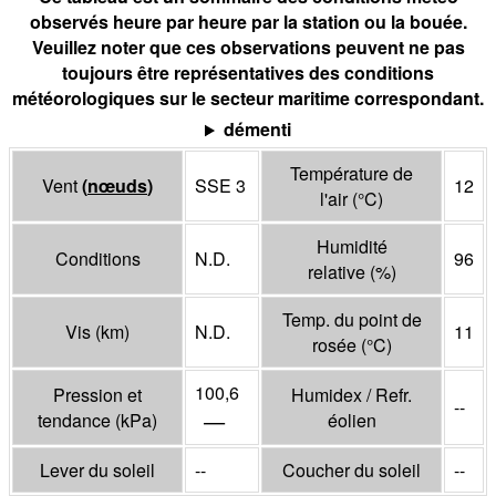
observés heure par heure par la station ou la bouée.
Veuillez noter que ces observations peuvent ne pas
toujours être représentatives des conditions
météorologiques sur le secteur maritime correspondant.
démenti
Température de
Vent
(
nœuds
)
SSE 3
12
l'air
(°
C
)
Humidité
Conditions
N.D.
96
relative
(%)
Temp. du point de
Vis
(
km
)
N.D.
11
rosée
(°
C
)
100,6
Pression et
Humidex / Refr.
--
—
tendance
(
kPa
)
éolien
Lever du soleil
--
Coucher du soleil
--