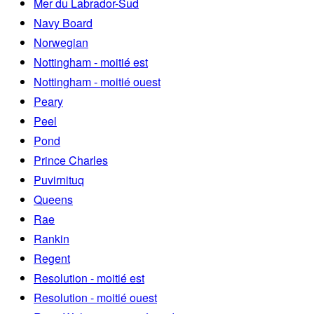
Mer du Labrador-Sud
Navy Board
Norwegian
Nottingham - moitié est
Nottingham - moitié ouest
Peary
Peel
Pond
Prince Charles
Puvirnituq
Queens
Rae
Rankin
Regent
Resolution - moitié est
Resolution - moitié ouest