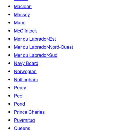
Maclean
Massey
Maud
McClintock
Mer du Labrador-Est
Mer du Labrador-Nord-Ouest
Mer du Labrador-Sud
Navy Board
Norwegian
Nottingham
Peary
Peel
Pond
Prince Charles
Puvirnituq
Queens