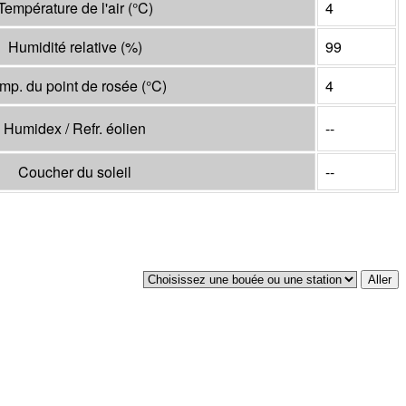
Température de l'air
(°
C
)
4
Humidité relative
(%)
99
mp. du point de rosée
(°
C
)
4
Humidex / Refr. éolien
--
Coucher du soleil
--