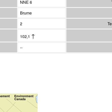
NNE 6
Brume
2
Te
↑
102,1
--