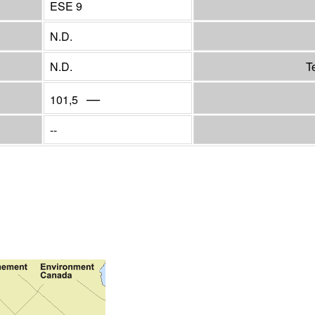
ESE 9
N.D.
N.D.
T
—
101,5
--