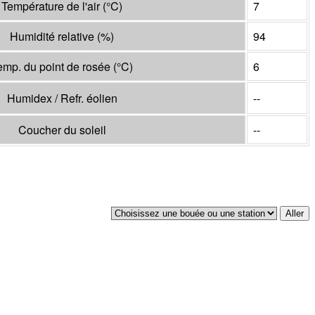
Température de l'air
(°
C
)
7
Humidité relative
(%)
94
emp. du point de rosée
(°
C
)
6
Humidex / Refr. éolien
--
Coucher du soleil
--