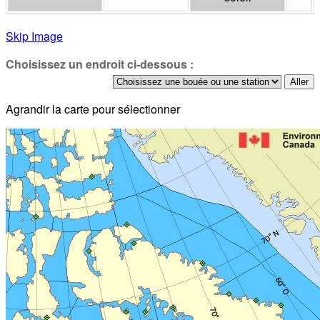
Skip Image
Choisissez un endroit ci-dessous :
Agrandir la carte pour sélectionner