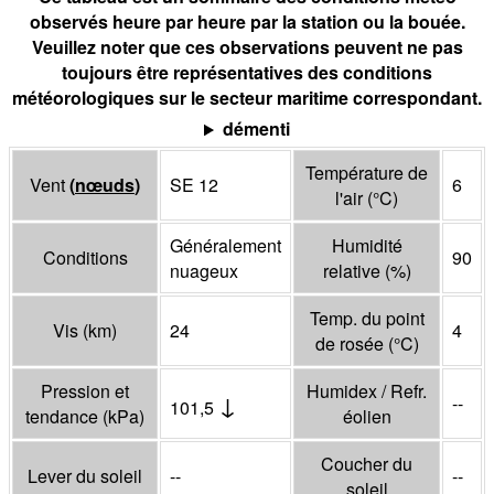
observés heure par heure par la station ou la bouée.
Veuillez noter que ces observations peuvent ne pas
toujours être représentatives des conditions
météorologiques sur le secteur maritime correspondant.
démenti
Température de
Vent
(
nœuds
)
SE 12
6
l'air
(°
C
)
Généralement
Humidité
Conditions
90
nuageux
relative
(%)
Temp. du point
Vis
(
km
)
24
4
de rosée
(°
C
)
Pression et
Humidex / Refr.
↓
--
101,5
tendance
(
kPa
)
éolien
Coucher du
Lever du soleil
--
--
soleil