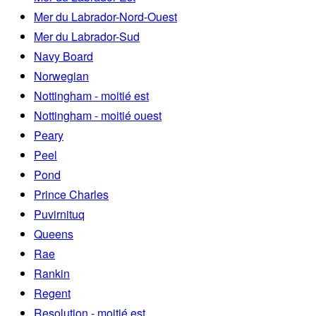
Mer du Labrador-Nord-Ouest
Mer du Labrador-Sud
Navy Board
Norwegian
Nottingham - moitié est
Nottingham - moitié ouest
Peary
Peel
Pond
Prince Charles
Puvirnituq
Queens
Rae
Rankin
Regent
Resolution - moitié est