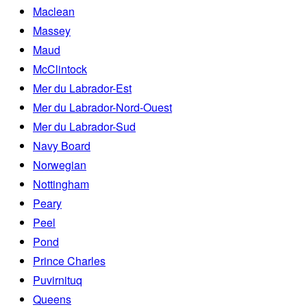
Maclean
Massey
Maud
McClintock
Mer du Labrador-Est
Mer du Labrador-Nord-Ouest
Mer du Labrador-Sud
Navy Board
Norwegian
Nottingham
Peary
Peel
Pond
Prince Charles
Puvirnituq
Queens