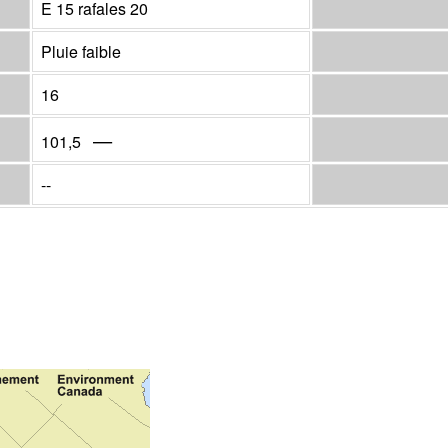
E 15 rafales 20
Pluie faible
16
—
101,5
--