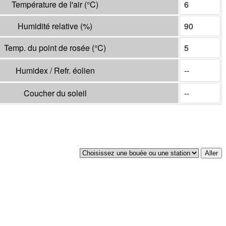
Température de l'air
(°
C
)
6
Humidité relative
(%)
90
Temp. du point de rosée
(°
C
)
5
Humidex / Refr. éolien
--
Coucher du soleil
--