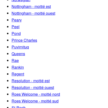
Nottingham - moitié est
Nottingham - moitié ouest
Peary
Peel
Pond
Prince Charles
Puvirnituq
Queens
Rae
Rankin
Regent
Resolution - moitié est
Resolution - moitié ouest
Roes Welcome - moitié nord
Roes Welcome - moitié sud
St-Roch