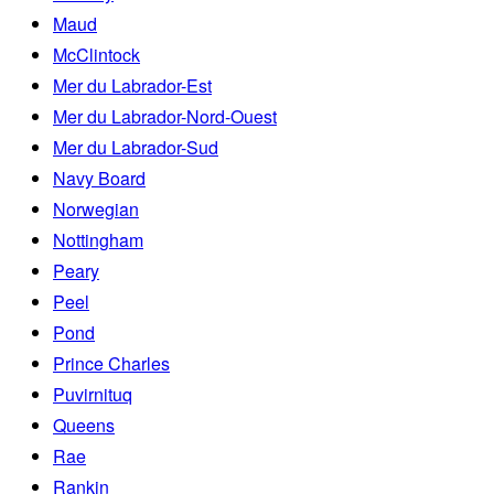
Maud
McClintock
Mer du Labrador-Est
Mer du Labrador-Nord-Ouest
Mer du Labrador-Sud
Navy Board
Norwegian
Nottingham
Peary
Peel
Pond
Prince Charles
Puvirnituq
Queens
Rae
Rankin