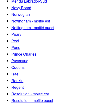
Mer du Labrador-Sud
Navy Board
Norwegian
Nottingham - moitié est
Nottingham - moitié ouest
Peary
Peel
Pond
Prince Charles
Puvirnituq
Queens
Rae
Rankin
Regent
Resolution - moitié est
Resolution - moitié ouest