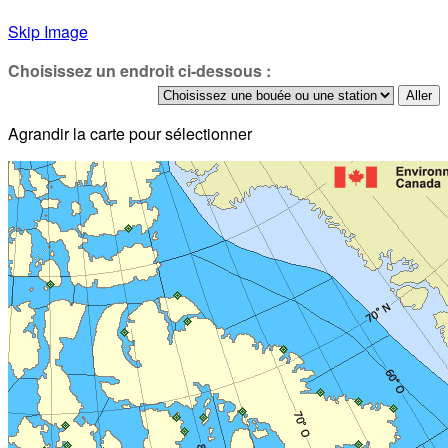
Skip Image
Choisissez un endroit ci-dessous :
Agrandir la carte pour sélectionner