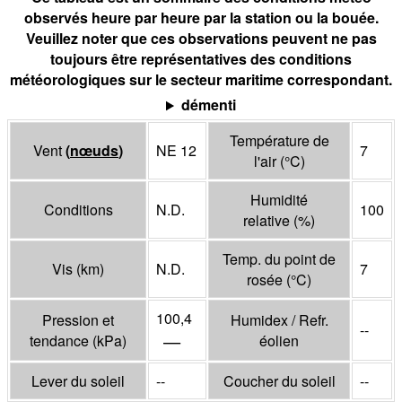
observés heure par heure par la station ou la bouée.
Veuillez noter que ces observations peuvent ne pas
toujours être représentatives des conditions
météorologiques sur le secteur maritime correspondant.
démenti
Température de
Vent
(
nœuds
)
NE 12
7
l'air
(°
C
)
Humidité
Conditions
N.D.
100
relative
(%)
Temp. du point de
Vis
(
km
)
N.D.
7
rosée
(°
C
)
100,4
Pression et
Humidex / Refr.
--
—
tendance
(
kPa
)
éolien
Lever du soleil
--
Coucher du soleil
--