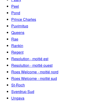
Peel
Pond
Prince Charles
Puvirnituq
Queens
Rae
Rankin
Regent
Resolution - moitié est
Resolution - moitié ouest
Roes Welcome - moitié nord
Roes Welcome - moitié sud
St-Roch
Sverdrup Sud
Ungava