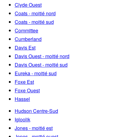
Clyde Ouest
Coats - moitié nord
Coats - moitié sud
Committee
Cumberland
Davis Est
Davis Ouest - moitié nord
Davis Ouest - moitié sud
Eureka - moitié sud
Foxe Est
Foxe Ouest
Hassel
Hudson Centre-Sud
Igloolik
Jones - moitié est
Jones - moitié ouest