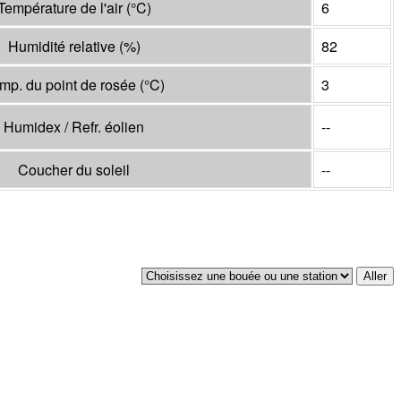
Température de l'air
(°
C
)
6
Humidité relative
(%)
82
mp. du point de rosée
(°
C
)
3
Humidex / Refr. éolien
--
Coucher du soleil
--