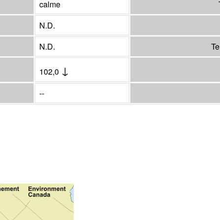
calme
N.D.
N.D.
Te
↓
102,0
--