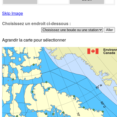
Skip Image
Choisissez un endroit ci-dessous :
Agrandir la carte pour sélectionner