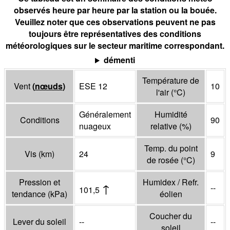
observés heure par heure par la station ou la bouée.
Veuillez noter que ces observations peuvent ne pas
toujours être représentatives des conditions
météorologiques sur le secteur maritime correspondant.
démenti
Température de
Vent
(
nœuds
)
ESE 12
10
l'air
(°
C
)
Généralement
Humidité
Conditions
90
nuageux
relative
(%)
Temp. du point
Vis
(
km
)
24
9
de rosée
(°
C
)
Pression et
Humidex / Refr.
↑
--
101,5
tendance
(
kPa
)
éolien
Coucher du
Lever du soleil
--
--
soleil