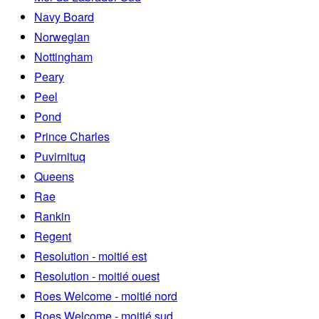
Navy Board
Norwegian
Nottingham
Peary
Peel
Pond
Prince Charles
Puvirnituq
Queens
Rae
Rankin
Regent
Resolution - moitié est
Resolution - moitié ouest
Roes Welcome - moitié nord
Roes Welcome - moitié sud