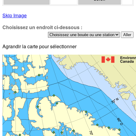
Skip Image
Choisissez un endroit ci-dessous :
Agrandir la carte pour sélectionner