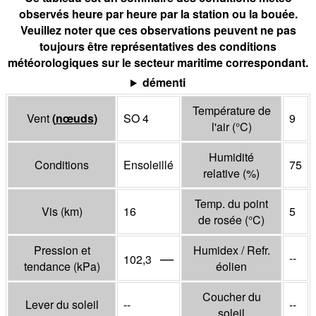
observés heure par heure par la station ou la bouée.
Veuillez noter que ces observations peuvent ne pas
toujours être représentatives des conditions
météorologiques sur le secteur maritime correspondant.
démenti
Température de
Vent
(
nœuds
)
SO 4
9
l'air
(°
C
)
Humidité
Conditions
Ensoleillé
75
relative
(%)
Temp. du point
Vis
(
km
)
16
5
de rosée
(°
C
)
Pression et
Humidex / Refr.
—
--
102,3
tendance
(
kPa
)
éolien
Coucher du
Lever du soleil
--
--
soleil