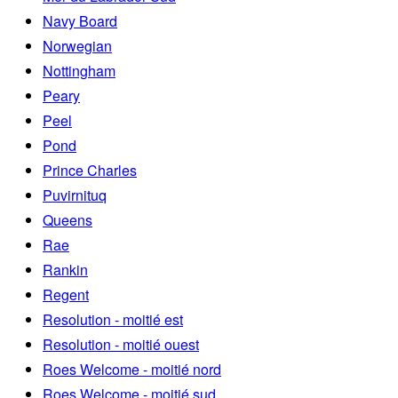
Navy Board
Norwegian
Nottingham
Peary
Peel
Pond
Prince Charles
Puvirnituq
Queens
Rae
Rankin
Regent
Resolution - moitié est
Resolution - moitié ouest
Roes Welcome - moitié nord
Roes Welcome - moitié sud