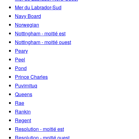
Mer du Labrador-Sud
Navy Board
Norwegian
Nottingham - moitié est
Nottingham - moitié ouest
Peary
Peel
Pond
Prince Charles
Puvirnituq
Queens
Rae
Rankin
Regent
Resolution - moitié est
Resolution - moitié ouest