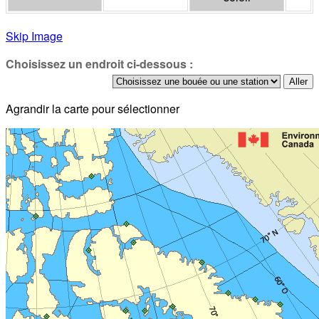
Skip Image
Choisissez un endroit ci-dessous :
Agrandir la carte pour sélectionner