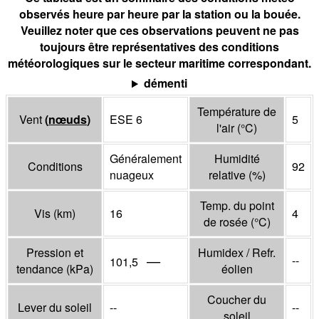
observés heure par heure par la station ou la bouée.
Veuillez noter que ces observations peuvent ne pas
toujours être représentatives des conditions
météorologiques sur le secteur maritime correspondant.
démenti
Température de
Vent
(
nœuds
)
ESE 6
5
l'air
(°
C
)
Généralement
Humidité
Conditions
92
nuageux
relative
(%)
Temp. du point
Vis
(
km
)
16
4
de rosée
(°
C
)
Pression et
Humidex / Refr.
—
--
101,5
tendance
(
kPa
)
éolien
Coucher du
Lever du soleil
--
--
soleil