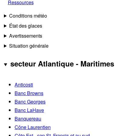
Ressources
Conditions météo
État des glaces
Avertissements
Situation générale
secteur Atlantique - Maritimes
Anticosti
Banc Browns
Banc Georges
Banc LaHave
Banquereau
Cône Laurentien
Côte Est - cap St. Francis et au sud