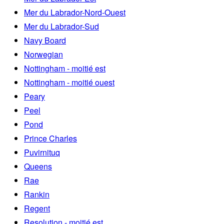
Mer du Labrador-Nord-Ouest
Mer du Labrador-Sud
Navy Board
Norwegian
Nottingham - moitié est
Nottingham - moitié ouest
Peary
Peel
Pond
Prince Charles
Puvirnituq
Queens
Rae
Rankin
Regent
Resolution - moitié est