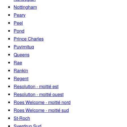
Nottingham
Peary
Peel
Pond
Prince Charles
Puvirnituq
Queens
Rae
Rankin
Regent
Resolution - moitié est
Resolution - moitié ouest
Roes Welcome - moitié nord
Roes Welcome - moitié sud
St-Roch
Sverdrup Sud