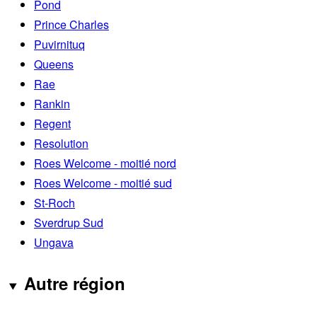
Pond
Prince Charles
Puvirnituq
Queens
Rae
Rankin
Regent
Resolution
Roes Welcome - moitié nord
Roes Welcome - moitié sud
St-Roch
Sverdrup Sud
Ungava
Autre région