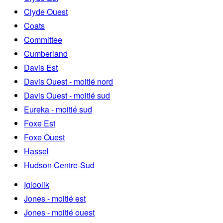
Clyde Ouest
Coats
Committee
Cumberland
Davis Est
Davis Ouest - moitié nord
Davis Ouest - moitié sud
Eureka - moitié sud
Foxe Est
Foxe Ouest
Hassel
Hudson Centre-Sud
Igloolik
Jones - moitié est
Jones - moitié ouest