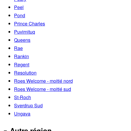
Peel
Pond
Prince Charles
Puvirnituq
Queens
Rae
Rankin
Regent
Resolution
Roes Welcome - moitié nord
Roes Welcome - moitié sud
St-Roch
Sverdrup Sud
Ungava
Autre région