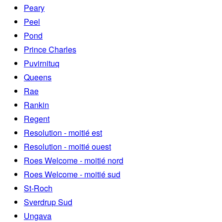
Peary
Peel
Pond
Prince Charles
Puvirnituq
Queens
Rae
Rankin
Regent
Resolution - moitié est
Resolution - moitié ouest
Roes Welcome - moitié nord
Roes Welcome - moitié sud
St-Roch
Sverdrup Sud
Ungava