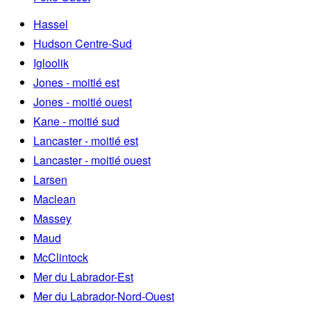
Hassel
Hudson Centre-Sud
Igloolik
Jones - moitié est
Jones - moitié ouest
Kane - moitié sud
Lancaster - moitié est
Lancaster - moitié ouest
Larsen
Maclean
Massey
Maud
McClintock
Mer du Labrador-Est
Mer du Labrador-Nord-Ouest