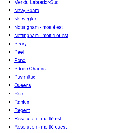
Mer du Labrador-Sud
Navy Board
Norwegian
Nottingham - moitié est
Nottingham - moitié ouest
Peary
Peel
Pond
Prince Charles
Puvirnituq
Queens
Rae
Rankin
Regent
Resolution - moitié est
Resolution - moitié ouest