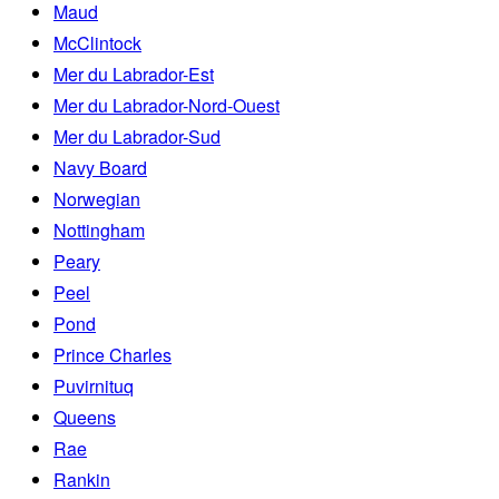
Maud
McClintock
Mer du Labrador-Est
Mer du Labrador-Nord-Ouest
Mer du Labrador-Sud
Navy Board
Norwegian
Nottingham
Peary
Peel
Pond
Prince Charles
Puvirnituq
Queens
Rae
Rankin