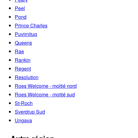
Peel
Pond
Prince Charles
Puvirnituq
Queens
Rae
Rankin
Regent
Resolution
Roes Welcome - moitié nord
Roes Welcome - moitié sud
St-Roch
Sverdrup Sud
Ungava