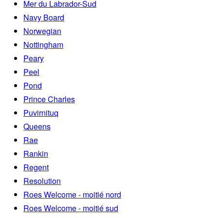
Mer du Labrador-Sud
Navy Board
Norwegian
Nottingham
Peary
Peel
Pond
Prince Charles
Puvirnituq
Queens
Rae
Rankin
Regent
Resolution
Roes Welcome - moitié nord
Roes Welcome - moitié sud