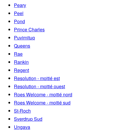
Peary
Peel
Pond
Prince Charles
Puvirnituq
Queens
Rae
Rankin
Regent
Resolution - moitié est
Resolution - moitié ouest
Roes Welcome - moitié nord
Roes Welcome - moitié sud
St-Roch
Sverdrup Sud
Ungava