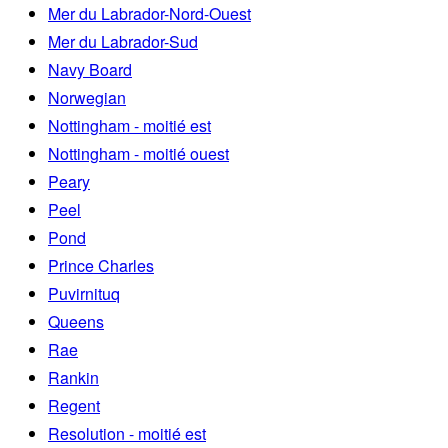
Mer du Labrador-Nord-Ouest
Mer du Labrador-Sud
Navy Board
Norwegian
Nottingham - moitié est
Nottingham - moitié ouest
Peary
Peel
Pond
Prince Charles
Puvirnituq
Queens
Rae
Rankin
Regent
Resolution - moitié est