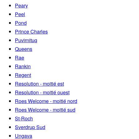
Peary
Peel
Pond
Prince Charles
Puvirnituq
Queens
Rae
Rankin
Regent
Resolution - moitié est
Resolution - moitié ouest
Roes Welcome - moitié nord
Roes Welcome - moitié sud
St-Roch
Sverdrup Sud
Ungava