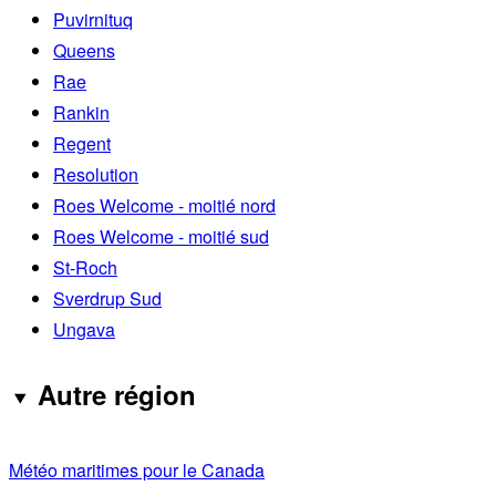
Puvirnituq
Queens
Rae
Rankin
Regent
Resolution
Roes Welcome - moitié nord
Roes Welcome - moitié sud
St-Roch
Sverdrup Sud
Ungava
Autre région
Météo maritimes pour le Canada