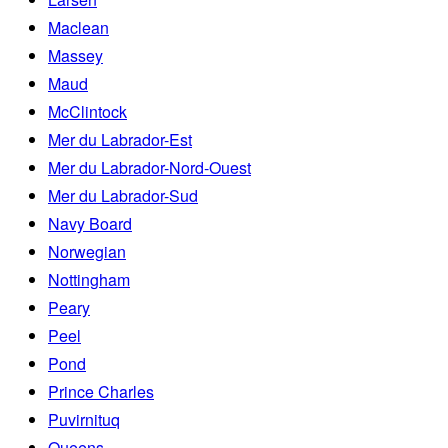
Maclean
Massey
Maud
McClintock
Mer du Labrador-Est
Mer du Labrador-Nord-Ouest
Mer du Labrador-Sud
Navy Board
Norwegian
Nottingham
Peary
Peel
Pond
Prince Charles
Puvirnituq
Queens