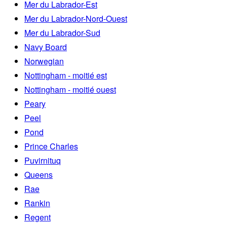
Mer du Labrador-Est
Mer du Labrador-Nord-Ouest
Mer du Labrador-Sud
Navy Board
Norwegian
Nottingham - moitié est
Nottingham - moitié ouest
Peary
Peel
Pond
Prince Charles
Puvirnituq
Queens
Rae
Rankin
Regent