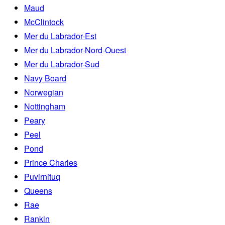
Maud
McClintock
Mer du Labrador-Est
Mer du Labrador-Nord-Ouest
Mer du Labrador-Sud
Navy Board
Norwegian
Nottingham
Peary
Peel
Pond
Prince Charles
Puvirnituq
Queens
Rae
Rankin