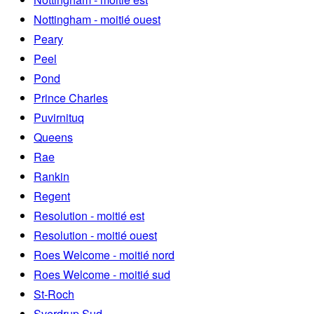
Nottingham - moitié ouest
Peary
Peel
Pond
Prince Charles
Puvirnituq
Queens
Rae
Rankin
Regent
Resolution - moitié est
Resolution - moitié ouest
Roes Welcome - moitié nord
Roes Welcome - moitié sud
St-Roch
Sverdrup Sud