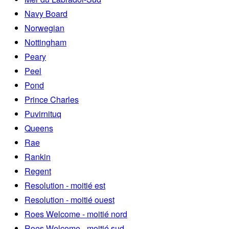
Navy Board
Norwegian
Nottingham
Peary
Peel
Pond
Prince Charles
Puvirnituq
Queens
Rae
Rankin
Regent
Resolution - moitié est
Resolution - moitié ouest
Roes Welcome - moitié nord
Roes Welcome - moitié sud