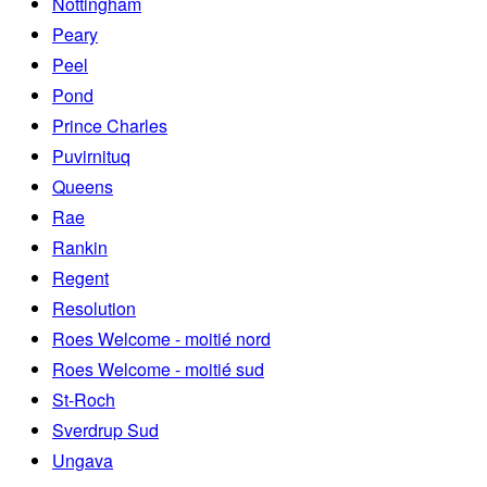
Nottingham
Peary
Peel
Pond
Prince Charles
Puvirnituq
Queens
Rae
Rankin
Regent
Resolution
Roes Welcome - moitié nord
Roes Welcome - moitié sud
St-Roch
Sverdrup Sud
Ungava