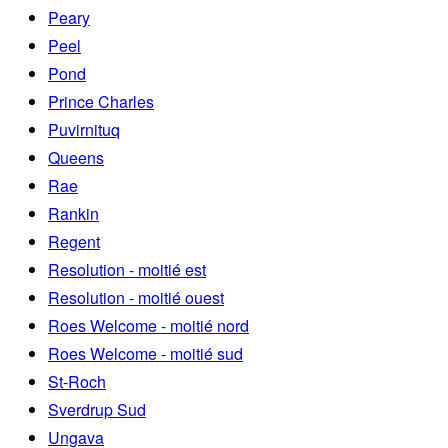
Peary
Peel
Pond
Prince Charles
Puvirnituq
Queens
Rae
Rankin
Regent
Resolution - moitié est
Resolution - moitié ouest
Roes Welcome - moitié nord
Roes Welcome - moitié sud
St-Roch
Sverdrup Sud
Ungava