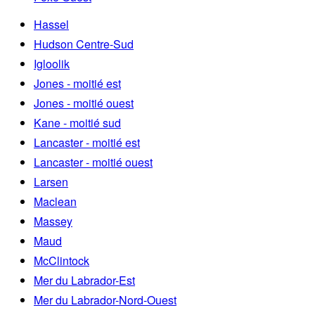
Hassel
Hudson Centre-Sud
Igloolik
Jones - moitié est
Jones - moitié ouest
Kane - moitié sud
Lancaster - moitié est
Lancaster - moitié ouest
Larsen
Maclean
Massey
Maud
McClintock
Mer du Labrador-Est
Mer du Labrador-Nord-Ouest