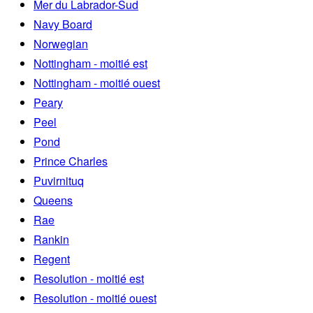
Mer du Labrador-Sud
Navy Board
Norwegian
Nottingham - moitié est
Nottingham - moitié ouest
Peary
Peel
Pond
Prince Charles
Puvirnituq
Queens
Rae
Rankin
Regent
Resolution - moitié est
Resolution - moitié ouest