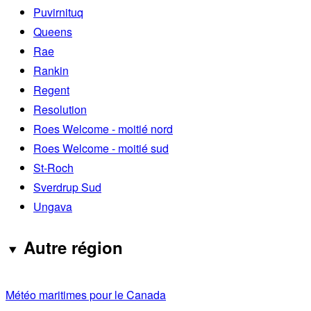
Puvirnituq
Queens
Rae
Rankin
Regent
Resolution
Roes Welcome - moitié nord
Roes Welcome - moitié sud
St-Roch
Sverdrup Sud
Ungava
Autre région
Météo maritimes pour le Canada