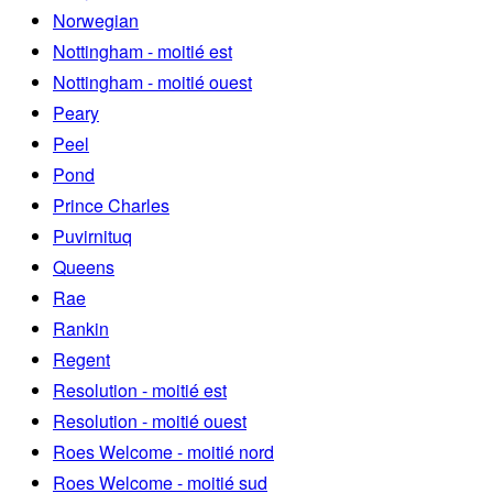
Norwegian
Nottingham - moitié est
Nottingham - moitié ouest
Peary
Peel
Pond
Prince Charles
Puvirnituq
Queens
Rae
Rankin
Regent
Resolution - moitié est
Resolution - moitié ouest
Roes Welcome - moitié nord
Roes Welcome - moitié sud