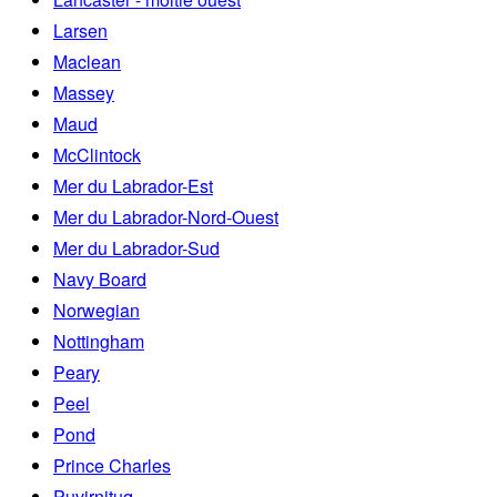
Larsen
Maclean
Massey
Maud
McClintock
Mer du Labrador-Est
Mer du Labrador-Nord-Ouest
Mer du Labrador-Sud
Navy Board
Norwegian
Nottingham
Peary
Peel
Pond
Prince Charles
Puvirnituq