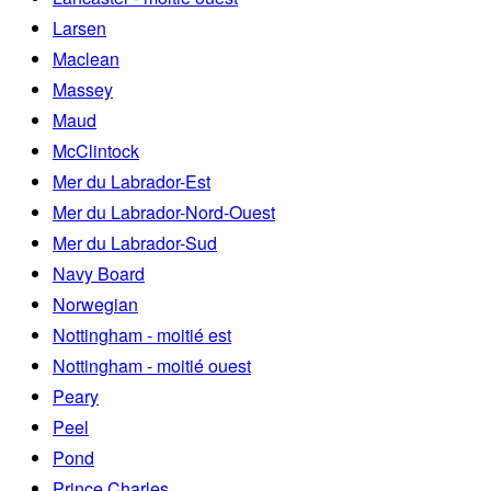
Larsen
Maclean
Massey
Maud
McClintock
Mer du Labrador-Est
Mer du Labrador-Nord-Ouest
Mer du Labrador-Sud
Navy Board
Norwegian
Nottingham - moitié est
Nottingham - moitié ouest
Peary
Peel
Pond
Prince Charles