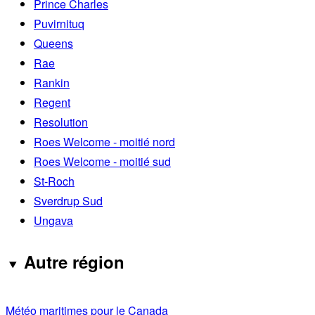
Prince Charles
Puvirnituq
Queens
Rae
Rankin
Regent
Resolution
Roes Welcome - moitié nord
Roes Welcome - moitié sud
St-Roch
Sverdrup Sud
Ungava
Autre région
Météo maritimes pour le Canada