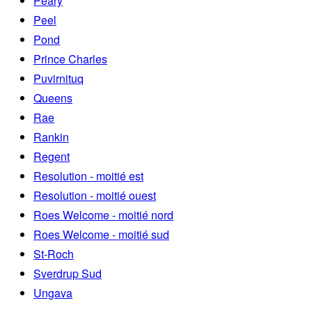
Peary
Peel
Pond
Prince Charles
Puvirnituq
Queens
Rae
Rankin
Regent
Resolution - moitié est
Resolution - moitié ouest
Roes Welcome - moitié nord
Roes Welcome - moitié sud
St-Roch
Sverdrup Sud
Ungava