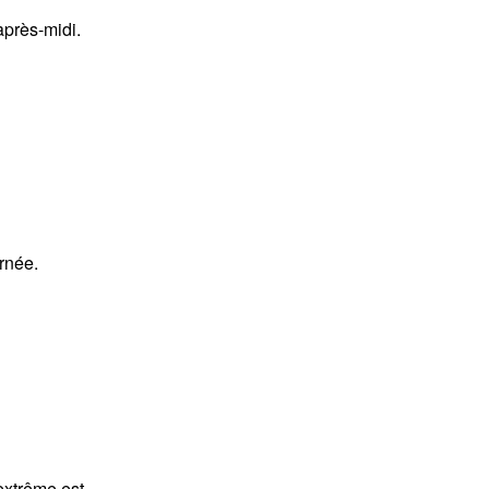
après-midi.
rnée.
extrême est.