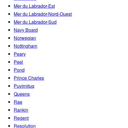
Mer du Labrador-Est
Mer du Labrador-Nord-Ouest
Mer du Labrador-Sud
Navy Board
Norwegian
Nottingham
Peary
Peel
Pond
Prince Charles
Puvirnituq
Queens
Rae
Rankin
Regent
Resolution