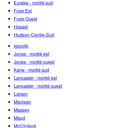
Eureka - moitié sud
Foxe Est
Foxe Ouest
Hassel
Hudson Centre-Sud
Igloolik
Jones - moitié est
Jones - moitié ouest
Kane - moitié sud
Lancaster - moitié est
Lancaster - moitié ouest
Larsen
Maclean
Massey
Maud
McClintock