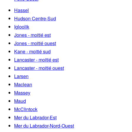
Hassel
Hudson Centre-Sud
Igloolik
Jones - moitié est
Jones - moitié ouest
Kane - moitié sud
Lancaster - moitié est
Lancaster - moitié ouest
Larsen
Maclean
Massey
Maud
McClintock
Mer du Labrador-Est
Mer du Labrador-Nord-Ouest