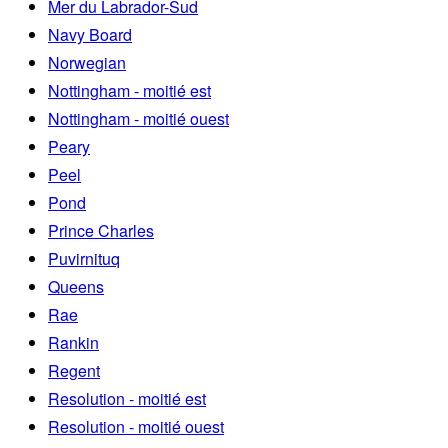
Mer du Labrador-Sud
Navy Board
Norwegian
Nottingham - moitié est
Nottingham - moitié ouest
Peary
Peel
Pond
Prince Charles
Puvirnituq
Queens
Rae
Rankin
Regent
Resolution - moitié est
Resolution - moitié ouest