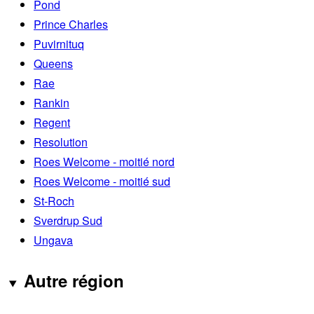
Pond
Prince Charles
Puvirnituq
Queens
Rae
Rankin
Regent
Resolution
Roes Welcome - moitié nord
Roes Welcome - moitié sud
St-Roch
Sverdrup Sud
Ungava
Autre région