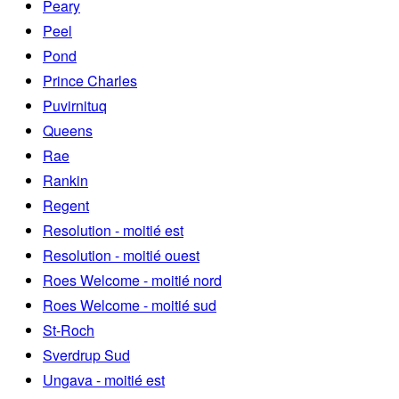
Peary
Peel
Pond
Prince Charles
Puvirnituq
Queens
Rae
Rankin
Regent
Resolution - moitié est
Resolution - moitié ouest
Roes Welcome - moitié nord
Roes Welcome - moitié sud
St-Roch
Sverdrup Sud
Ungava - moitié est