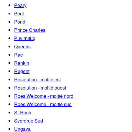
Peary
Peel
Pond
Prince Charles
Puvirnituq
Queens
Rae
Rankin
Regent
Resolution - moitié est
Resolution - moitié ouest
Roes Welcome - moitié nord
Roes Welcome - moitié sud
St-Roch
Sverdrup Sud
Ungava